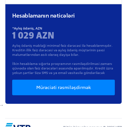
Hesablamanın nəticələri
*Aylıq ödəniş, AZN
1 029 AZN
Aylıq ödəniş məbləği minimal faiz dərəcəsi ilə hesablanmışdır.
Kreditin illik faiz dərəcəsi və aylıq ödəniş müştərinin şəxsi
məlumatlarından asılı olaraq dəyişə bilər.
İlkin hesablama sığorta proqramının rəsmiləşdirilməsi zamanı
qüvvədə olan faiz dərəcələri əsasında aparılmışdır. Kredit üzrə
yekun şərtlər Sizə SMS və ya email vasitəsilə göndəriləcək
Müraciəti rəsmiləşdirmək
-->