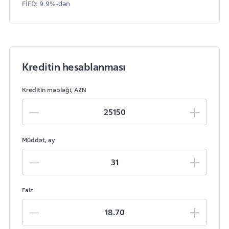
FİFD: 9.9%-dən
Kreditin hesablanması
Kreditin məbləği, AZN
Müddət, ay
Faiz