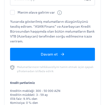
Mənim əlavə gəlirim var
Yuxarıda göstərilmiş məlumatların düzgünlüyünü
təsdiq edirəm. “ASAN Finans” və Azərbaycan Kredit
Bürosundan haqqımda olan bütün məlumatların Bank
VTB (Azərbaycan) tərəfindən sorğu edilməsinə icazə
verirəm.
Davam et
Məlumatlarınızın təhlükəsizliyini təmin etmək üçün qapalı
şifrələmədən istifadə edirik
Kredit şərtlərimiz
Kreditin məbləği: 300 - 50 000 AZN
Kreditin müddəti: 3 - 59 ay
Illik faiz: 9.9%-dən
Komissiya: 0 %-dən